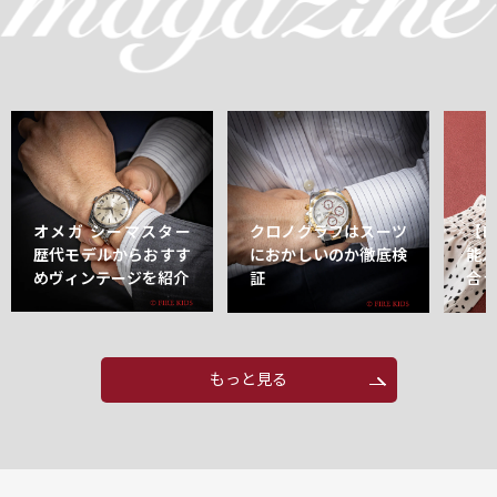
オメガ シーマスター
クロノグラフはスーツ
【
歴代モデルからおすす
におかしいのか徹底検
能
めヴィンテージを紹介
証
合
もっと見る