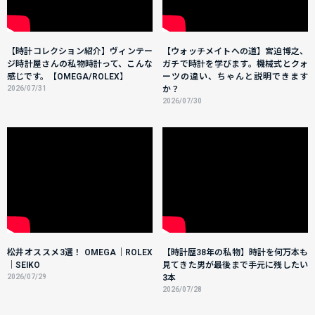
【時計コレクション紹介】ヴィンテー
【ウォッチメイトへの道】宮迫博之、
ジ時計屋さんの私物時計って、こんな
ガチで時計を学びます。機械式とクォ
感じです。【OMEGA/ROLEX】
ーツの違い、ちゃんと説明できます
2026/07/31
か？
2026/07/30
松井オススメ3選！ OMEGA｜ROLEX
【時計歴38年の私物】時計を何万本も
｜SEIKO
見てきた男が最後まで手元に残したい
2026/07/29
3本
2026/07/28