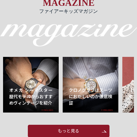
MAGAZINE
ファイアーキッズマガジン
オメガ シーマスター
クロノグラフはスーツ
【
歴代モデルからおすす
におかしいのか徹底検
能
めヴィンテージを紹介
証
合
もっと見る