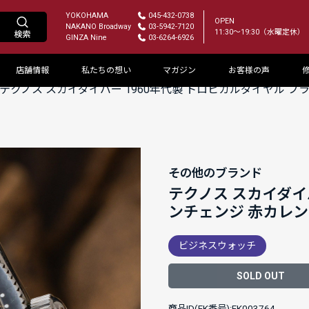
YOKOHAMA
045-432-0738
OPEN
NAKANO Broadway
03-5942-7120
11:30～19:30（水曜定休）
GINZA Nine
03-6264-6926
店舗情報
私たちの想い
マガジン
お客様の声
テクノス スカイダイバー 1960年代製 トロピカルダイヤル 
その他のブランド
テクノス スカイダイ
ンチェンジ 赤カレ
ビジネスウォッチ
SOLD OUT
商品ID(FK番号):FK003764