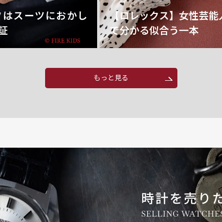
フはスーツにおかし
【ロレックス】女性芸能
証
で分かる似合う一本
もっと見る