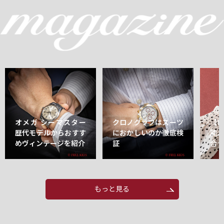
オメガ シーマスター
クロノグラフはスーツ
【
歴代モデルからおすす
におかしいのか徹底検
能
めヴィンテージを紹介
証
合
もっと見る