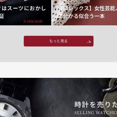
フはスーツにおかし
【ロレックス】女性芸能
証
で分かる似合う一本
もっと見る