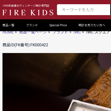
1995年創業のヴィンテージ時計専門店
商品一覧
ブランド
Special Price
時計を売りたい方へ
HOME
商品一覧ページ
ブランド
IWC
IWC スクエア 
商品ID(FK番号):FK000422