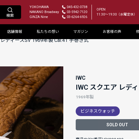
YOKOHAMA
045-432-0738
OPEN
NAKANO Broadway
03-5942-7120
11:30～19:30（水曜定休）
GINZA Nine
03-6264-6926
店舗情報
私たちの想い
マガジン
お客様の声
レディースSV 1969年製 Cal.41 手巻き式
IWC
IWC スクエア レディー
1969年製
ビジネスウォッチ
SOLD OUT