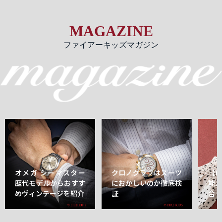
MAGAZINE
ファイアーキッズマガジン
オメガ シーマスター
クロノグラフはスーツ
【
歴代モデルからおすす
におかしいのか徹底検
能
めヴィンテージを紹介
証
合