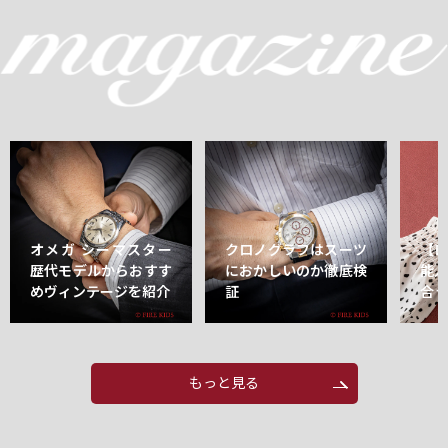
オメガ シーマスター
クロノグラフはスーツ
【
歴代モデルからおすす
におかしいのか徹底検
能
めヴィンテージを紹介
証
合
もっと見る