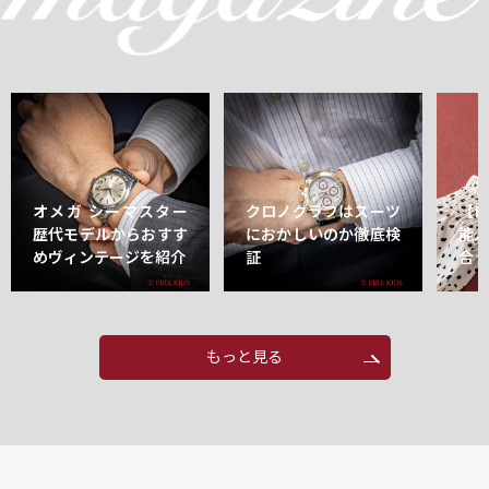
オメガ シーマスター
クロノグラフはスーツ
【
歴代モデルからおすす
におかしいのか徹底検
能
めヴィンテージを紹介
証
合
もっと見る