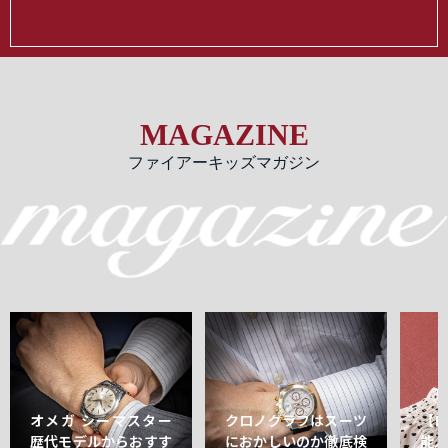
MAGAZINE
ファイアーキッズマガジン
オメガ シーマスター
クロノグラフはスーツ
【
歴代モデルからおすす
におかしいのか徹底検
能