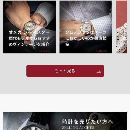
オメガ シーマスター
クロノグラフはスーツ
【
歴代モデルからおすす
におかしいのか徹底検
能
めヴィンテージを紹介
証
合
もっと見る