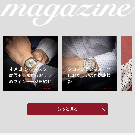
オメガ シーマスター
クロノグラフはスーツ
【
歴代モデルからおすす
におかしいのか徹底検
能
めヴィンテージを紹介
証
合
もっと見る