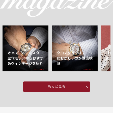
オメガ シーマスター
クロノグラフはスーツ
【
歴代モデルからおすす
におかしいのか徹底検
能
めヴィンテージを紹介
証
合
もっと見る