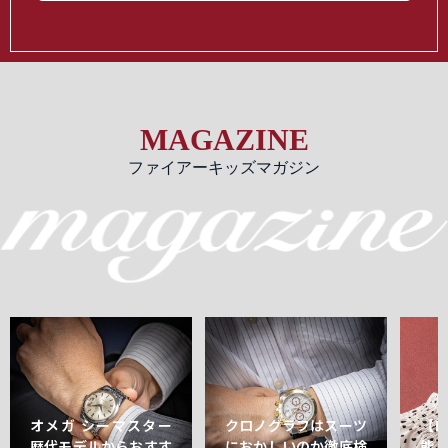
MAGAZINE
ファイアーキッズマガジン
オメガ シーマスター
クロノグラフはスーツ
【
歴代モデルからおすす
におかしいのか徹底検
能