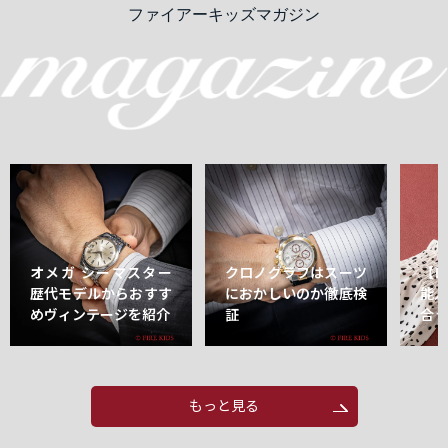
ファイアーキッズマガジン
オメガ シーマスター
クロノグラフはスーツ
【
歴代モデルからおすす
におかしいのか徹底検
能
めヴィンテージを紹介
証
合
もっと見る