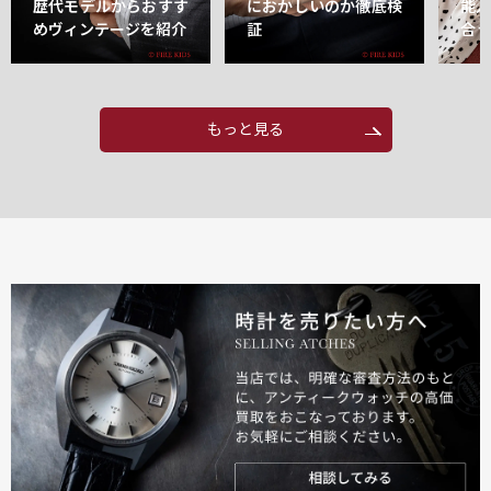
歴代モデルからおすす
におかしいのか徹底検
能
めヴィンテージを紹介
証
合
もっと見る