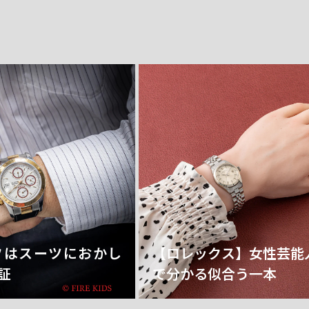
フはスーツにおかし
【ロレックス】女性芸能
証
で分かる似合う一本