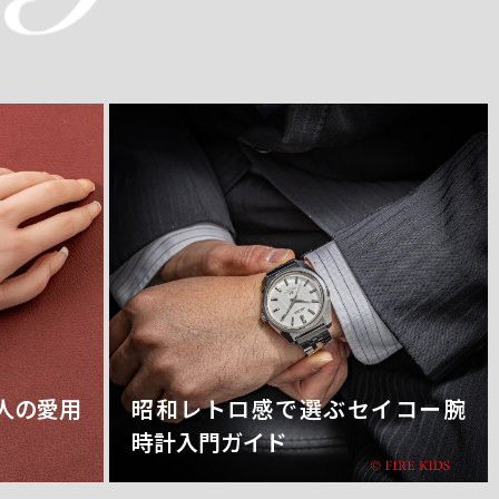
人の愛用
昭和レトロ感で選ぶセイコー腕
時計入門ガイド