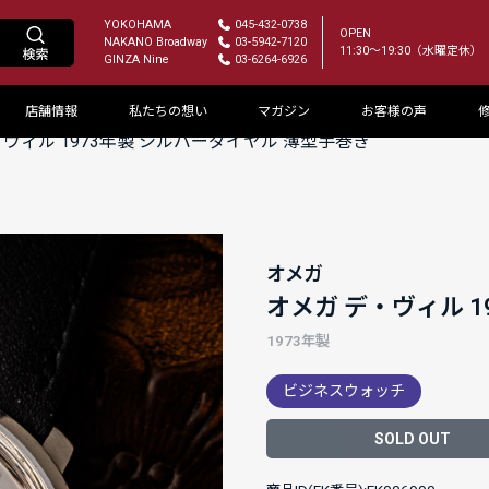
YOKOHAMA
045-432-0738
OPEN
NAKANO Broadway
03-5942-7120
11:30～19:30（水曜定休）
GINZA Nine
03-6264-6926
店舗情報
私たちの想い
マガジン
お客様の声
・ヴィル 1973年製 シルバーダイヤル 薄型手巻き
オメガ
オメガ デ・ヴィル 
1973年製
ビジネスウォッチ
SOLD OUT