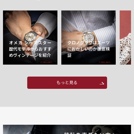
オメガ シーマスター
クロノグラフはスーツ
【
歴代モデルからおすす
におかしいのか徹底検
能
めヴィンテージを紹介
証
合
もっと見る