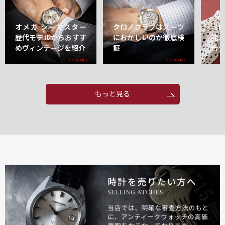
オメガ シーマスター
クロノグラフはスーツ
【
歴代モデルからおすす
におかしいのか徹底検
能
めヴィンテージを紹介
証
合
もっと見る