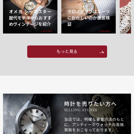
オメガ シーマスター
クロノグラフはスーツ
【
歴代モデルからおすす
におかしいのか徹底検
能
めヴィンテージを紹介
証
合
もっと見る