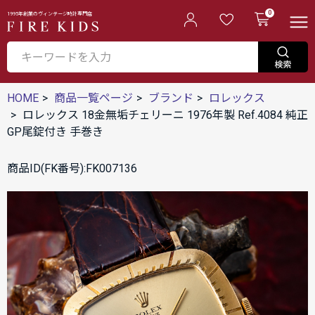
0
1995年創業のヴィンテージ時計専門店
HOME
商品一覧ページ
ブランド
ロレックス
ロレックス 18金無垢チェリーニ 1976年製 Ref.4084 純正
GP尾錠付き 手巻き
商品ID(FK番号):FK007136