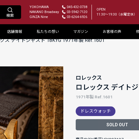
YOKOHAMA
045-432-0738
OPEN
NAKANO Broadway
03-5942-7120
11:30～19:30（水曜定休）
GINZA Nine
03-6264-6926
店舗情報
私たちの想い
マガジン
お客様の声
ス デイトジャスト 18KYG 1971年製 Ref.1601
ロレックス
ロレックス デイトジャスト
1971年製 Ref.1601
ドレスウォッチ
SOLD OUT