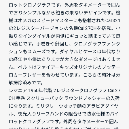
ロットクロノグラフです。
外周をタキメーターで囲ん
でおりシンプルながら飽きの来ないデザインです。機
械はオメガのスピードマスターにも搭載されたCal.321
の2レジスターバージョンの名機Cal.27CHを搭載。小
振りなインダイヤルが内側にギュッと詰まっていて良
い感じです。手巻きや針回し、クロノグラフファンク
ションもスムーズです。
ダイヤルとケースは年代なり
の経年や小傷はありますが大きなダメージはありませ
ん。ベルトはファイアーキッズオリジナルのブッテー
ロカーフレザーを合わせています。こちらの時計は分
解掃除済みです。
レマニア 1950年代製 2レジスタークロノグラフ Cal.27
CH 手巻 スクリューバック ラウンドプッシャーの入荷
になります。ミリタリーウオッチ顔のアラビアダイヤ
ル、夜光入りリーフハンドの組合せで防水仕様のパイ
ロットクロノグラフです。外周をタキメーターで囲ん