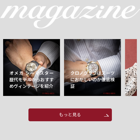
オメガ シーマスター
クロノグラフはスーツ
【
歴代モデルからおすす
におかしいのか徹底検
能
めヴィンテージを紹介
証
合
もっと見る