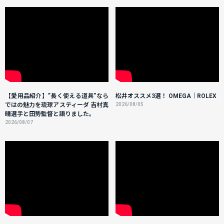
【愛用品紹介】”長く使える道具”なら
松井オススメ3選！ OMEGA｜ROLEX
ではの魅力を琉球アスティーダ 吉村真
2026/08/05
晴選手と田㔟監督と語りました。
2026/08/07