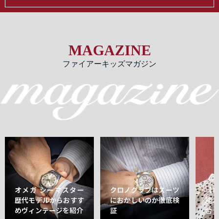
MAGAZINE
ファイアーキッズマガジン
オメガ シーマスター
クロノグラフはスーツ
【
歴代モデルからおすす
におかしいのか徹底検
能
めヴィンテージを紹介
証
合