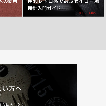
人の愛用
昭和レトロ感で選ぶセイコー腕
時計入門ガイド