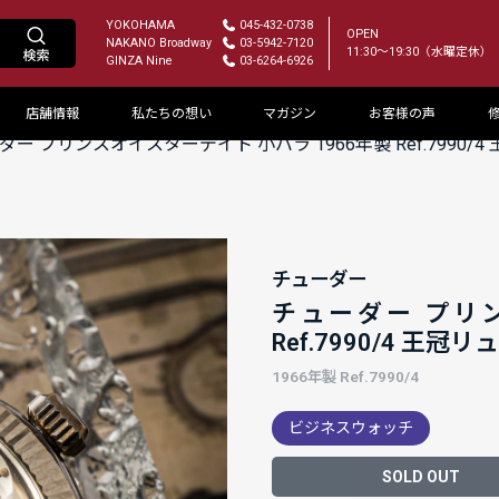
YOKOHAMA
045-432-0738
OPEN
NAKANO Broadway
03-5942-7120
11:30～19:30（水曜定休）
GINZA Nine
03-6264-6926
店舗情報
私たちの想い
マガジン
お客様の声
ダー プリンスオイスターデイト 小バラ 1966年製 Ref.7990/
チューダー
チューダー プリン
Ref.7990/4 王冠
1966年製 Ref.7990/4
ビジネスウォッチ
SOLD OUT