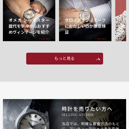
オメガ シーマスター
クロノグラフはスーツ
【
歴代モデルからおすす
におかしいのか徹底検
能
めヴィンテージを紹介
証
合
もっと見る