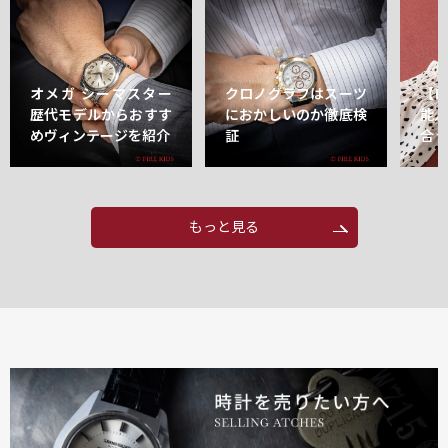
オメガ シーマスター
クロノグラフはスーツ
【
歴代モデルからおすす
におかしいのか徹底検
能
めヴィンテージを紹介
証
合
もっと見る