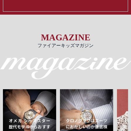
MAGAZINE
ファイアーキッズマガジン
オメガ シーマスター
クロノグラフはスーツ
【
歴代モデルからおすす
におかしいのか徹底検
能