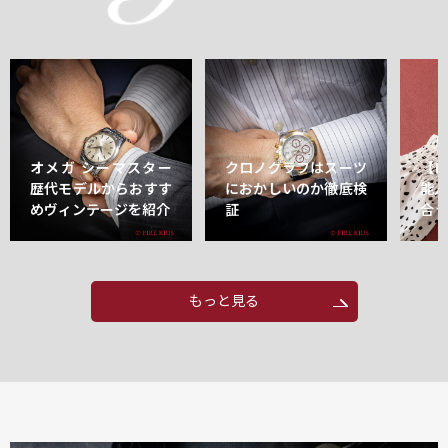
オメガ シーマスター
クロノグラフはスーツ
【
歴代モデルからおすす
におかしいのか徹底検
能
めヴィンテージを紹介
証
合
もっと見る