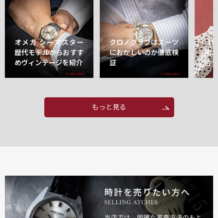
オメガ シーマスター
クロノグラフはスーツ
【
歴代モデルからおすす
におかしいのか徹底検
能
めヴィンテージを紹介
証
合
もっと見る