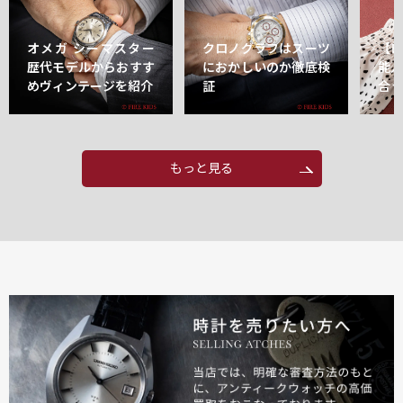
オメガ シーマスター
クロノグラフはスーツ
【
歴代モデルからおすす
におかしいのか徹底検
能
めヴィンテージを紹介
証
合
もっと見る