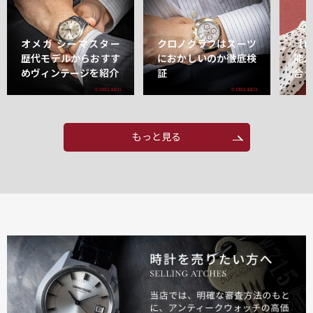
オメガ シーマスター
クロノグラフはスーツ
【
歴代モデルからおすす
におかしいのか徹底検
能
めヴィンテージを紹介
証
合
もっと見る