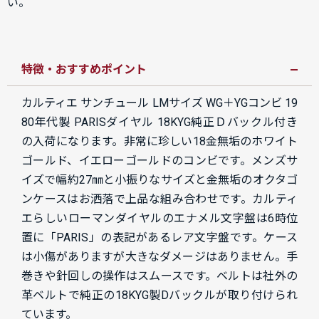
い。
特徴・おすすめポイント
カルティエ サンチュール LMサイズ WG＋YGコンビ 19
80年代製 PARISダイヤル 18KYG純正Ｄバックル付き
の入荷になります。非常に珍しい18金無垢のホワイト
ゴールド、イエローゴールドのコンビです。
メンズサ
イズで幅約27㎜と小振りなサイズと金無垢のオクタゴ
ンケースはお洒落で上品な組み合わせです。カルティ
エらしいローマンダイヤルのエナメル文字盤は6時位
置に「PARIS」の表記があるレア文字盤です。ケース
は小傷がありますが大きなダメージはありません。手
巻きや針回しの操作はスムースです。ベルトは社外の
革ベルトで純正の18
KYG製Dバックルが取り付けられ
ています。