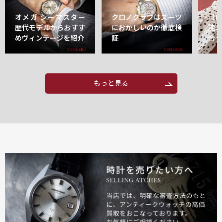
オメガ シーマスター
クロノグラフはスーツ
【
歴代モデルからおすす
におかしいのか徹底検
能
めヴィンテージを紹介
証
合
もっと見る