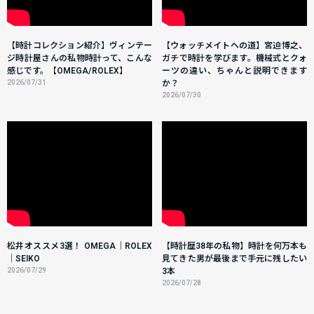
【時計コレクション紹介】ヴィンテー
【ウォッチメイトへの道】宮迫博之、
ジ時計屋さんの私物時計って、こんな
ガチで時計を学びます。機械式とクォ
感じです。【OMEGA/ROLEX】
ーツの違い、ちゃんと説明できます
2026/07/31
か？
2026/07/30
松井オススメ3選！ OMEGA｜ROLEX
【時計歴38年の私物】時計を何万本も
｜SEIKO
見てきた男が最後まで手元に残したい
2026/07/29
3本
2026/07/28