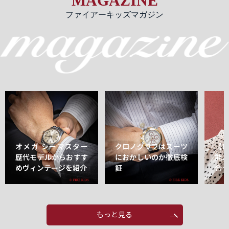
MAGAZINE
ファイアーキッズマガジン
オメガ シーマスター
クロノグラフはスーツ
【
歴代モデルからおすす
におかしいのか徹底検
能
めヴィンテージを紹介
証
合
もっと見る