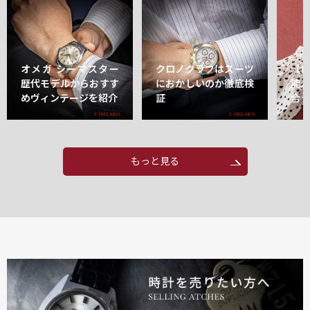
オメガ シーマスター
クロノグラフはスーツ
【
歴代モデルからおすす
におかしいのか徹底検
能
めヴィンテージを紹介
証
合
もっと見る