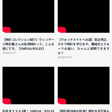
【時計コレクション紹介】ヴィンテー
【ウォッチメイトへの道】宮迫博之、
ジ時計屋さんの私物時計って、こんな
ガチで時計を学びます。機械式とクォ
感じです。【OMEGA/ROLEX】
ーツの違い、ちゃんと説明できます
2026/07/31
か？
2026/07/30
松井オススメ3選！ OMEGA｜ROLEX
【時計歴38年の私物】時計を何万本も