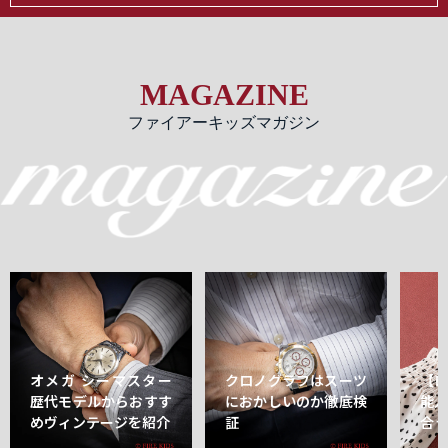
MAGAZINE
ファイアーキッズマガジン
オメガ シーマスター
クロノグラフはスーツ
【
歴代モデルからおすす
におかしいのか徹底検
能
めヴィンテージを紹介
証
合