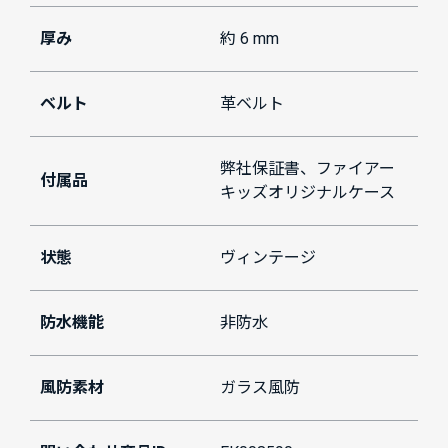
厚み
約 6 mm
ベルト
革ベルト
弊社保証書、ファイアー
付属品
キッズオリジナルケース
状態
ヴィンテージ
防水機能
非防水
風防素材
ガラス風防