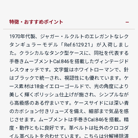
特徴・おすすめポイント
1970年代製、ジャガー・ルクルトのエレガントなレク
タンギュラーモデル「Ref.6129.21」が入荷しまし
た。クラシカルなタンク型ケースに、同社を代表する
手巻きムーブメントCal.846を搭載したヴィンテージド
レスウォッチです。文字盤はホワイトローマンで、針
はブラックで統一され、視認性にも優れています。ケ
ース素材は18金イエローゴールドで、光の角度により
美しく輝くポリッシュ仕上げが施され、シンプルなが
ら高級感のある佇まいです。ケースサイドには深い青
のカボション付きリューズを備え、細部まで気品を感
じさせます。ムーブメントは手巻きCal.846を搭載。精
度・動作ともに良好です。革ベルトは社外のクロコダ
イル革ベルトを合わせています。こちらは分解掃除済