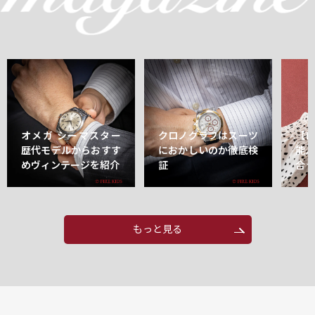
オメガ シーマスター
クロノグラフはスーツ
【
歴代モデルからおすす
におかしいのか徹底検
能
めヴィンテージを紹介
証
合
もっと見る