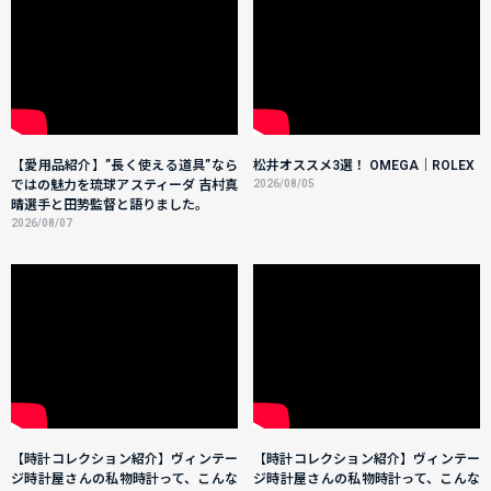
【愛用品紹介】”長く使える道具”なら
松井オススメ3選！ OMEGA｜ROLEX
ではの魅力を琉球アスティーダ 吉村真
2026/08/05
晴選手と田㔟監督と語りました。
2026/08/07
【時計コレクション紹介】ヴィンテー
【時計コレクション紹介】ヴィンテー
ジ時計屋さんの私物時計って、こんな
ジ時計屋さんの私物時計って、こんな