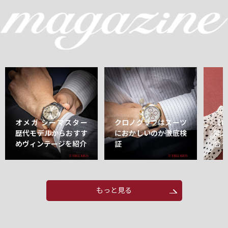
オメガ シーマスター
クロノグラフはスーツ
【
歴代モデルからおすす
におかしいのか徹底検
能
めヴィンテージを紹介
証
合
もっと見る