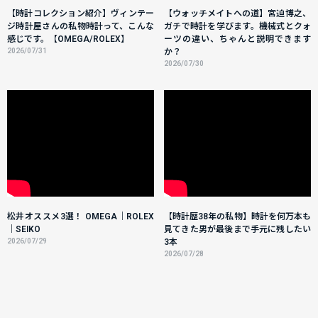
【時計コレクション紹介】ヴィンテー
【ウォッチメイトへの道】宮迫博之、
ジ時計屋さんの私物時計って、こんな
ガチで時計を学びます。機械式とクォ
感じです。【OMEGA/ROLEX】
ーツの違い、ちゃんと説明できます
2026/07/31
か？
2026/07/30
松井オススメ3選！ OMEGA｜ROLEX
【時計歴38年の私物】時計を何万本も
｜SEIKO
見てきた男が最後まで手元に残したい
2026/07/29
3本
2026/07/28