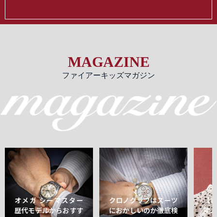
MAGAZINE
ファイアーキッズマガジン
オメガ シーマスター
クロノグラフはスーツ
【
歴代モデルからおすす
におかしいのか徹底検
能