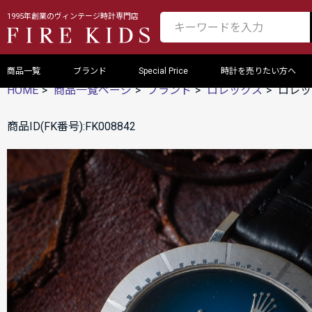
1995年創業のヴィンテージ時計専門店
商品一覧
ブランド
Special Price
時計を売りたい方へ
HOME
商品一覧ページ
ブランド
ロレックス
ロレッ
商品ID(FK番号):FK008842