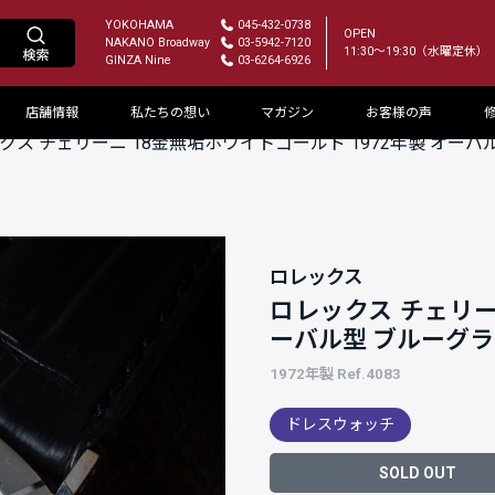
YOKOHAMA
045-432-0738
OPEN
NAKANO Broadway
03-5942-7120
11:30～19:30（水曜定休）
GINZA Nine
03-6264-6926
店舗情報
私たちの想い
マガジン
お客様の声
クス チェリーニ 18金無垢ホワイトゴールド 1972年製 オーバル型
ロレックス
ロレックス チェリー
ーバル型 ブルーグラデ
1972年製 Ref.4083
ドレスウォッチ
SOLD OUT