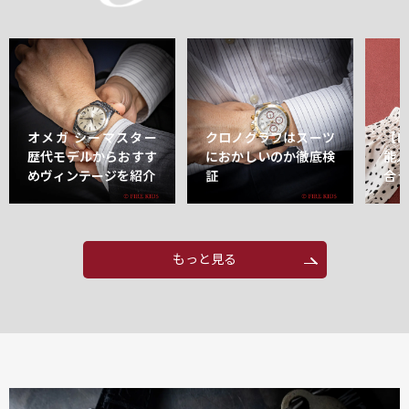
オメガ シーマスター
クロノグラフはスーツ
【
歴代モデルからおすす
におかしいのか徹底検
能
めヴィンテージを紹介
証
合
もっと見る