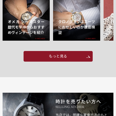
オメガ シーマスター
クロノグラフはスーツ
【
歴代モデルからおすす
におかしいのか徹底検
能
めヴィンテージを紹介
証
合
もっと見る