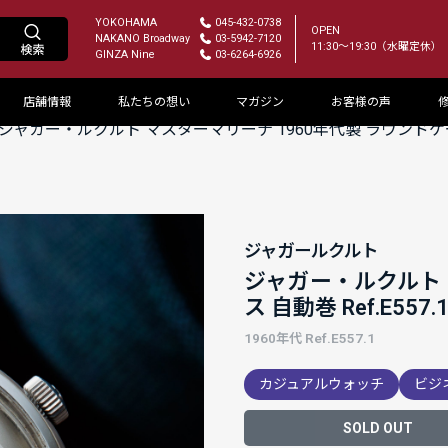
YOKOHAMA
045-432-0738
OPEN
NAKANO Broadway
03-5942-7120
11:30～19:30（水曜定休）
GINZA Nine
03-6264-6926
店舗情報
私たちの想い
マガジン
お客様の声
ジャガー・ルクルト マスターマリーナ 1960年代製 ラウンドケース 自動巻
ジャガールクルト
ジャガー・ルクルト 
ス 自動巻 Ref.E557.1 
1960年代 Ref.E557.1
カジュアルウォッチ
ビジ
SOLD OUT