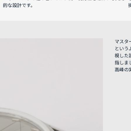
的な設計です。
マスタ
という
視した
指しま
高峰の