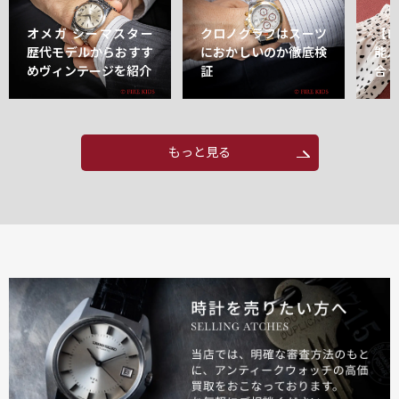
オメガ シーマスター
クロノグラフはスーツ
【
歴代モデルからおすす
におかしいのか徹底検
能
めヴィンテージを紹介
証
合
もっと見る