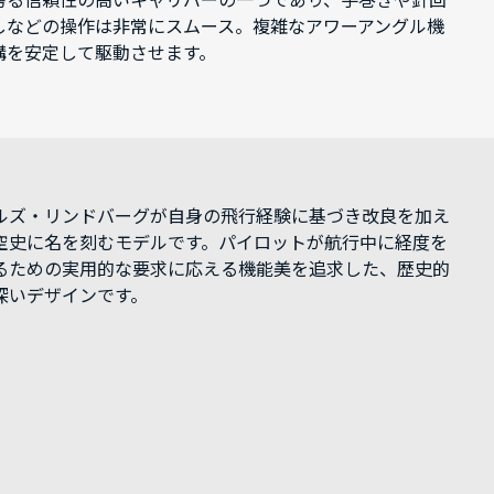
誇る信頼性の高いキャリバーの一つであり、手巻きや針回
しなどの操作は非常にスムース。複雑なアワーアングル機
構を安定して駆動させます。
ルズ・リンドバーグが自身の飛行経験に基づき改良を加え
空史に名を刻むモデルです。パイロットが航行中に経度を
るための実用的な要求に応える機能美を追求した、歴史的
深いデザインです。