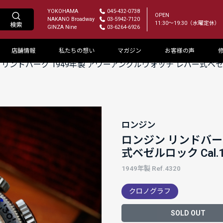
YOKOHAMA
045-432-0738
OPEN
NAKANO Broadway
03-5942-7120
11:30～19:30（水曜定休）
GINZA Nine
03-6264-6926
店舗情報
私たちの想い
マガジン
お客様の声
リンドバーグ 1949年製 アワーアングルウォッチ レバー式ベゼルロ
ロンジン
ロンジン リンドバー
式ベゼルロック Cal.1
1949年製 Ref.4320
クロノグラフ
SOLD OUT