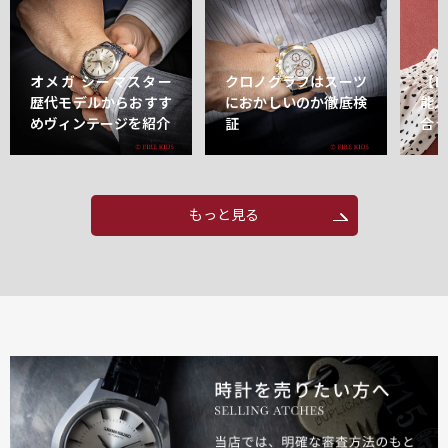
オメガ シーマスター
クロノグラフはスーツ
【
歴代モデルからおすす
におかしいのか徹底検
能
めヴィンテージを紹介
証
合
もっと見る