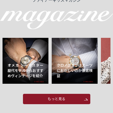
ファイアーキッズマガジン
オメガ シーマスター
クロノグラフはスーツ
【
歴代モデルからおすす
におかしいのか徹底検
能
めヴィンテージを紹介
証
合
もっと見る