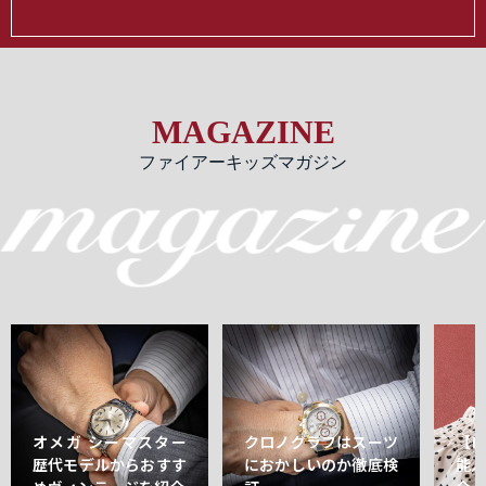
MAGAZINE
ファイアーキッズマガジン
オメガ シーマスター
クロノグラフはスーツ
【
歴代モデルからおすす
におかしいのか徹底検
能