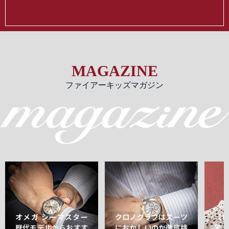
MAGAZINE
ファイアーキッズマガジン
オメガ シーマスター
クロノグラフはスーツ
【
歴代モデルからおすす
におかしいのか徹底検
能