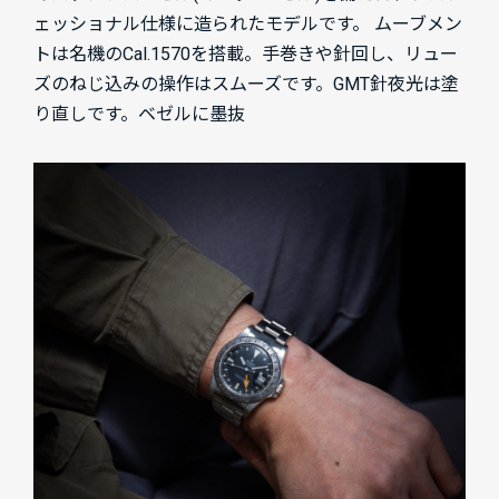
ェッショナル仕様に造られたモデルです。 ムーブメン
トは名機のCal.1570を搭載。手巻きや針回し、リュー
ズのねじ込みの操作はスムーズです。GMT針夜光は塗
り直しです。ベゼルに墨抜