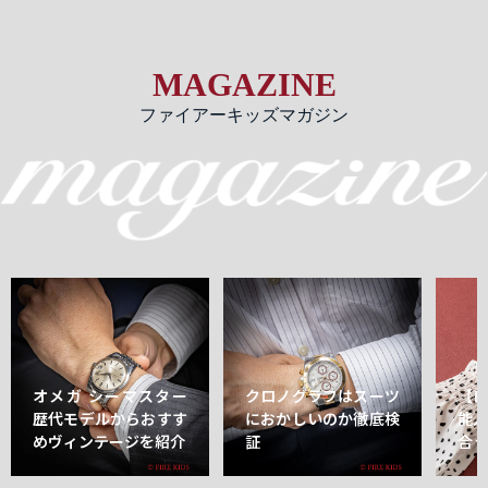
MAGAZINE
ファイアーキッズマガジン
オメガ シーマスター
クロノグラフはスーツ
【
歴代モデルからおすす
におかしいのか徹底検
能
めヴィンテージを紹介
証
合