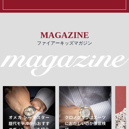
MAGAZINE
ファイアーキッズマガジン
オメガ シーマスター
クロノグラフはスーツ
【
歴代モデルからおすす
におかしいのか徹底検
能