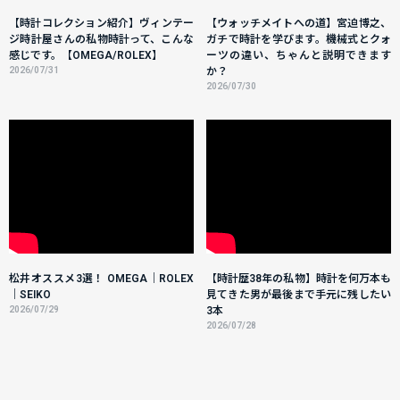
【時計コレクション紹介】ヴィンテー
【ウォッチメイトへの道】宮迫博之、
ジ時計屋さんの私物時計って、こんな
ガチで時計を学びます。機械式とクォ
感じです。【OMEGA/ROLEX】
ーツの違い、ちゃんと説明できます
2026/07/31
か？
2026/07/30
松井オススメ3選！ OMEGA｜ROLEX
【時計歴38年の私物】時計を何万本も
｜SEIKO
見てきた男が最後まで手元に残したい
2026/07/29
3本
2026/07/28