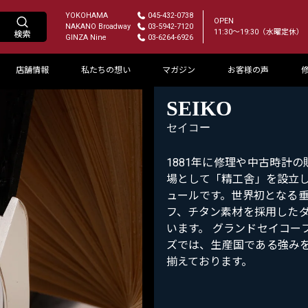
YOKOHAMA
045-432-0738
OPEN
NAKANO Broadway
03-5942-7120
11:30～19:30（水曜定休）
GINZA Nine
03-6264-6926
店舗情報
私たちの想い
マガジン
お客様の声
SEIKO
セイコー
1881年に修理や中古時計
場として「精工舎」を設立
ュールです。世界初となる
フ、チタン素材を採用した
います。 グランドセイコー
ズでは、生産国である強みを
揃えております。