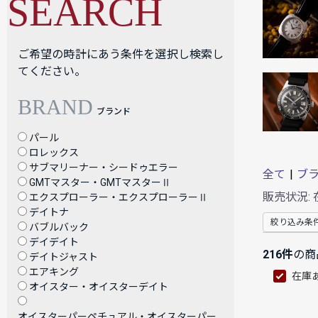
SEARCH
ご希望の時計にあう条件を選択し検索し
てください。
BRAND
ブランド
パール
ロレックス
サブマリーナー・シードゥエラー
全て
|
ブ
GMTマスター・GMTマスターⅡ
販売状況:
エクスプローラー・エクスプローラーⅡ
デイトナ
絞り込み条
バブルバック
デイデイト
216件
の商
デイトジャスト
エアキング
在庫
オイスター・オイスターデイト
オイスターパーペチュアル・オイスターパー